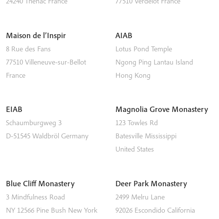
24240
Thénac
France
77510
Verdelot
France
Maison de l’Inspir
AIAB
8 Rue des Fans
Lotus Pond Temple
77510
Villeneuve-sur-Bellot
Ngong Ping
Lantau Island
France
Hong Kong
EIAB
Magnolia Grove Monastery
Schaumburgweg 3
123 Towles Rd
D-51545
Waldbröl
Germany
Batesville
Mississippi
United States
Blue Cliff Monastery
Deer Park Monastery
3 Mindfulness Road
2499 Melru Lane
NY 12566
Pine Bush
New York
92026
Escondido
California