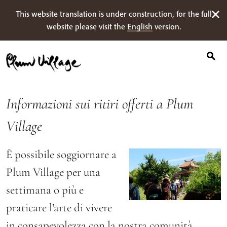
Ricerca
Skip
This website translation is under construction, for the full
per:
to
website please visit the
English
version.
content
Informazioni sui ritiri offerti a Plum
Village
È possibile soggiornare a
Plum Village per una
settimana o più e
praticare l’arte di vivere
in consapevolezza con la nostra comunità