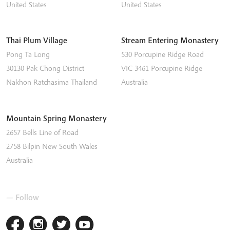
United States
United States
Thai Plum Village
Stream Entering Monastery
Pong Ta Long
530 Porcupine Ridge Road
30130 Pak Chong District
VIC 3461
Porcupine Ridge
Nakhon Ratchasima
Thailand
Australia
Mountain Spring Monastery
2657 Bells Line of Road
2758
Bilpin
New South Wales
Australia
— Follow