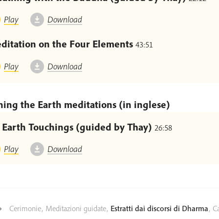
Play
Download
ditation on the Four Elements
43:51
Play
Download
ing the Earth meditations (in inglese)
x Earth Touchings (guided by Thay)
26:58
Play
Download
Cerimonie
,
Meditazioni guidate
,
Estratti dai discorsi di Dharma
,
Ca