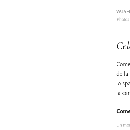
VAI A
Photos 
Cel
Come 
della
lo sp
la ce
Come
Un mom