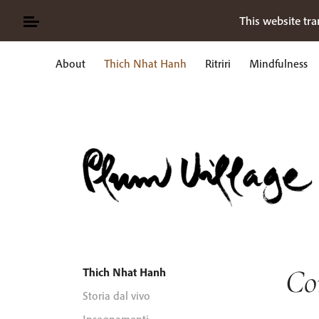
Skip
This website tra
to
content
About
Thich Nhat Hanh
Ritriri
Mindfulness
Ricerca
per:
Co
Thich Nhat Hanh
Storia dal vivo