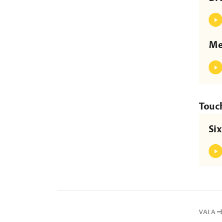
Me
Touch
Si
VAI A