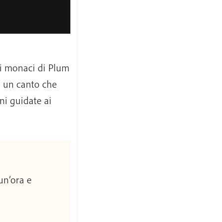
ai monaci di Plum
o un canto che
ni guidate ai
un’ora e