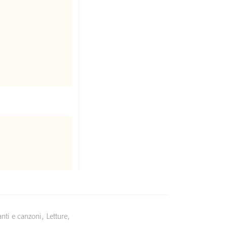
nti e canzoni
,
Letture
,