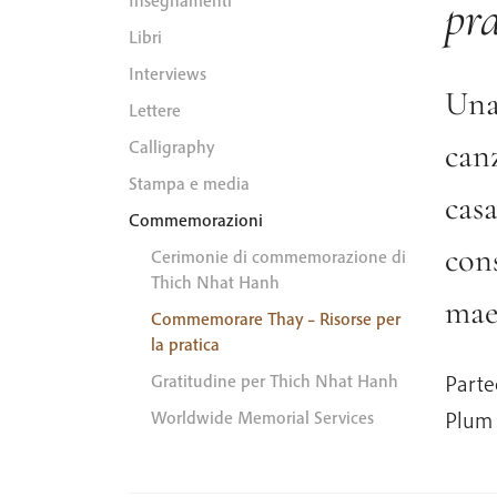
pr
Insegnamenti
Libri
Interviews
Una 
Lettere
Calligraphy
canz
Stampa e media
casa
Commemorazioni
con
Cerimonie di commemorazione di
Thich Nhat Hanh
mae
Commemorare Thay – Risorse per
la pratica
Parte
Gratitudine per Thich Nhat Hanh
Plum 
Worldwide Memorial Services