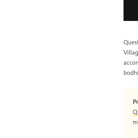
Quest
Villa
accom
bodhi
Pr
Q
m