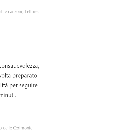
ti e canzoni
,
Letture
,
 consapevolezza,
volta preparato
lità per seguire
minuti.
to delle Cerimonie