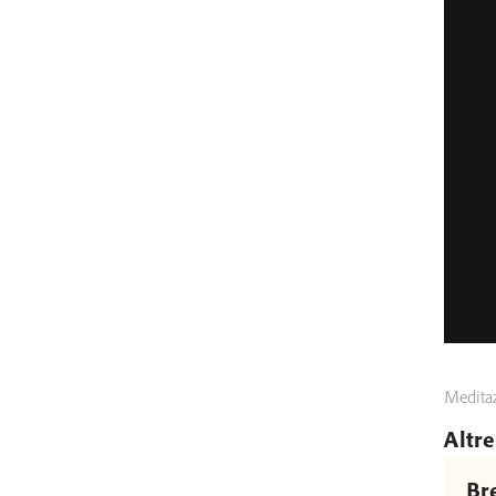
Meditaz
Altre
Br