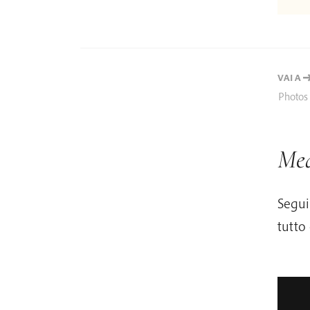
VAI A
Photos 
Med
Segui
tutto