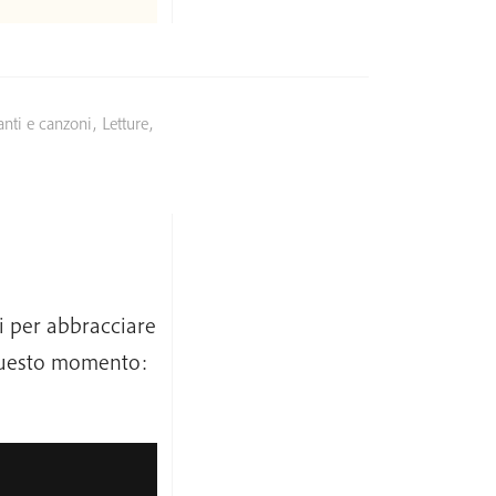
anti e canzoni
,
Letture
,
i per abbracciare
 questo momento: