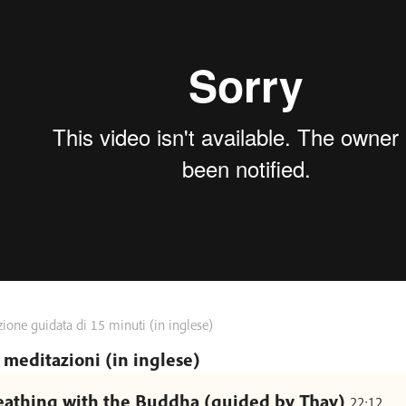
ione guidata di 15 minuti (in inglese)
 meditazioni (in inglese)
eathing with the Buddha (guided by Thay)
22:12