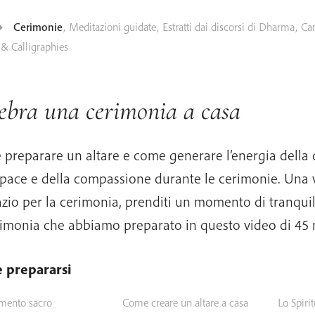
Cerimonie
,
Meditazioni guidate
,
Estratti dai discorsi di Dharma
,
Can
& Calligraphies
ebra una cerimonia a casa
preparare un altare e come generare l’energia della
 pace e della compassione durante le cerimonie. Una 
azio per la cerimonia, prenditi un momento di tranquil
rimonia che abbiamo preparato in questo video di 45 
 prepararsi
ento sacro
Come creare un altare a casa
Lo Spiri