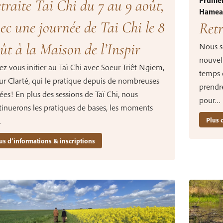
Prunie
traite Tai Chi du 7 au 9 août,
Hamea
ec une journée de Tai Chi le 8
Ret
ût à la Maison de l’Inspir
Nous s
nouvell
z vous initier au Taï Chi avec Soeur Triêt Ngiem,
temps e
ur Clarté, qui le pratique depuis de nombreuses
prendre
es! En plus des sessions de Taï Chi, nous
pour…
tinuerons les pratiques de bases, les moments
Plus 
…
us d’informations & inscriptions