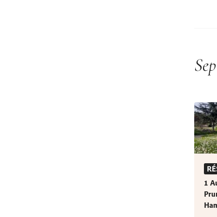
Sep
RÉ
1 A
Pru
Ham