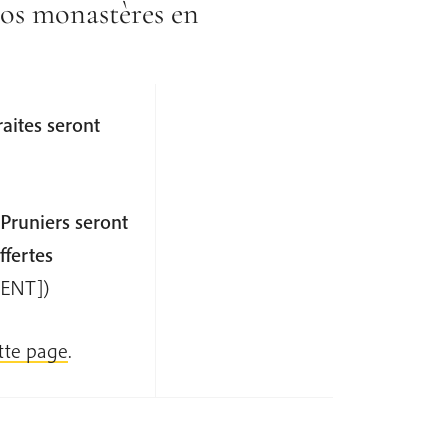
 nos monastères en
raites seront
 Pruniers seront
ffertes
ENT])
tte page
.