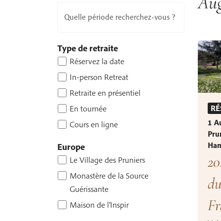
Aug
Quelle période recherchez-vous ?
Type de retraite
Réservez la date
In-person Retreat
Retraite en présentiel
En tournée
RÉ
1 A
Cours en ligne
Pru
Ham
Europe
20
Le Village des Pruniers
Monastère de la Source
du
Guérissante
Fr
Maison de l’Inspir