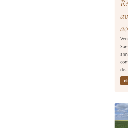
Re
av
ao
Vene
Soe
anné
con
de
Pl