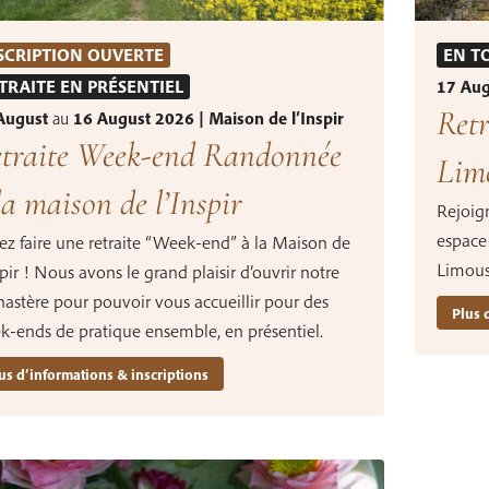
SCRIPTION OUVERTE
EN T
TRAITE EN PRÉSENTIEL
17 Au
Retr
August
au
16 August 2026 | Maison de l’Inspir
traite Week-end Randonnée
Lim
la maison de l’Inspir
Rejoig
espace
ez faire une retraite “Week-end” à la Maison de
Limous
spir ! Nous avons le grand plaisir d’ouvrir notre
astère pour pouvoir vous accueillir pour des
Plus 
k-ends de pratique ensemble, en présentiel.
us d’informations & inscriptions