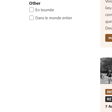
Voic
Other
lieu
En tournée
cont
Dans le monde entier
que 
Des
Pl
IN
RE
7 A