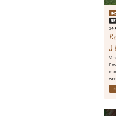
IN
RE
14 
Re
à 
Ven
l’In
mon
wee
Pl