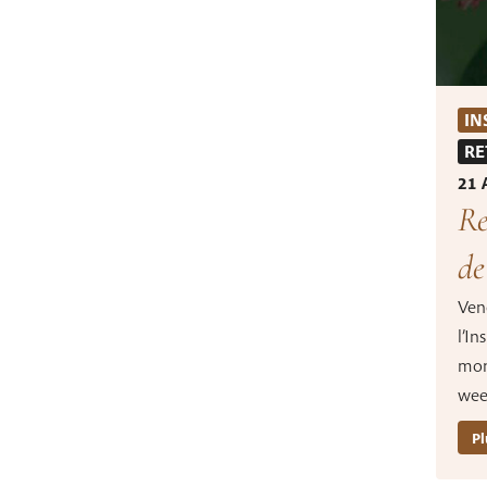
IN
RE
21 
Re
de
Ven
l’In
mon
wee
Pl