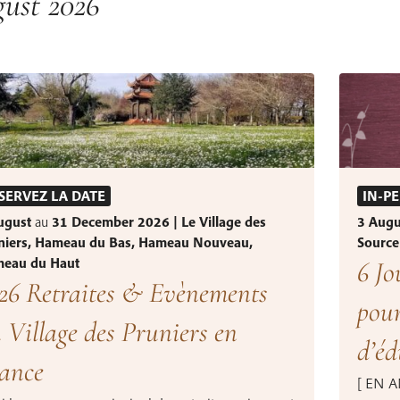
ust 2026
SERVEZ LA DATE
IN-P
ugust
au
31 December 2026 | Le Village des
3 Aug
niers, Hameau du Bas, Hameau Nouveau,
Source
eau du Haut
6 Jo
26 Retraites & Evènements
pour
 Village des Pruniers en
d’éd
ance
[ EN 