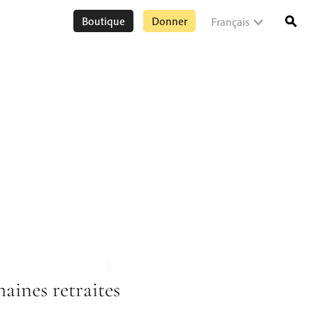
Boutique
Donner
Français
aines retraites