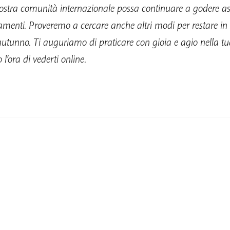
nostra comunità internazionale possa continuare a godere a
amenti. Proveremo a cercare anche altri modi per restare in
’autunno. Ti auguriamo di praticare con gioia e agio nella tu
’ora di vederti online.
Sostieni
es da Plum Village?
Plum Village è 
cura e a contin