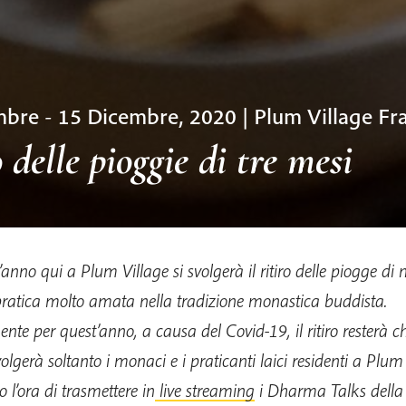
embre
-
15 Dicembre, 2020 | Plum Village Fr
 delle pioggie di tre mesi
anno qui a Plum Village si svolgerà il ritiro delle piogge di
pratica molto amata nella tradizione monastica buddista.
nte per quest’anno, a causa del Covid-19, il ritiro resterà ch
volgerà soltanto i monaci e i praticanti laici residenti a Plum
l’ora di trasmettere in
live streaming
i Dharma Talks della