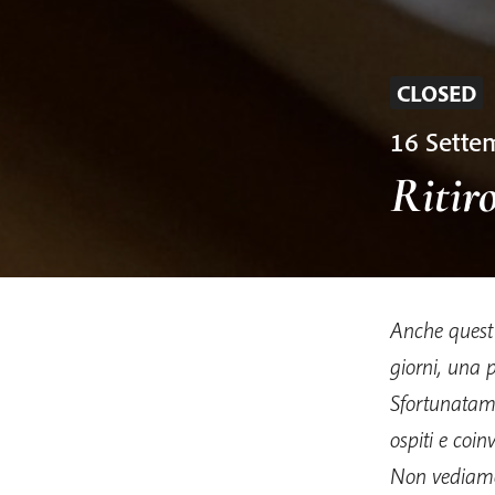
CLOSED
16 Sett
Ritiro
Anche quest’
giorni, una 
Sfortunatame
ospiti e coin
Non vediamo 