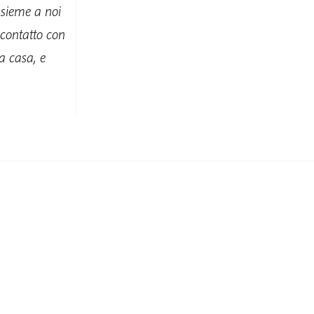
ssieme a noi
 contatto con
a casa, e
Nascondi Trascrizione
00:00
/
00:00
Mostra
Trascrizione
Chiudi
 la nostra comunità.
anche la tua casa. Aiutaci a prendercene
uare il sogno di Thich Nhat Hanh.