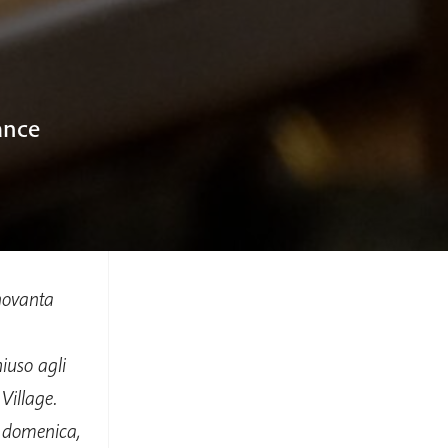
ance
 novanta
iuso agli
 Village.
 domenica,