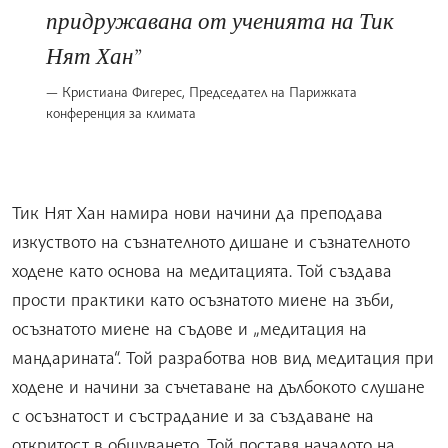
придружавана от ученията на Тик
Нят Хан
Кристиана Фигерес, Председател на Парижката
конференция за климата
Тик Нят Хан намира нови начини да преподава
изкуството на съзнателното дишане и съзнателното
ходене като основа на медитацията. Той създава
прости практики като осъзнатото миене на зъби,
осъзнатото миене на съдове и „медитация на
мандарината“. Той разработва нов вид медитация при
ходене и начини за съчетаване на дълбокото слушане
с осъзнатост и състрадание и за създаване на
откритост в общуването. Той поставя началото на