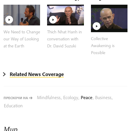
We Need to Change
Thich Nhat Hanh in
Collective
our Way of Looking
conversation with
Awakening is
at the Earth
Dr. David Suzuki
Possible
Related News Coverage
Mindfulness
,
Ecology
,
Peace
,
Business
,
ПРЕСКОЧИ НА
Education
Мир