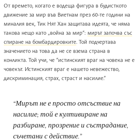
От времето, когато е водеща фигура в будисткото
движение за мир във Виетнам през 60-те години на
миналия век, Тик Нят Хан защитава идеята, че няма
такова нещо като „война за мир“:
мирът започва със
спиране на бомбардировките
. Той подчертава
значението на това да не се взема страна в
конликта. Той учи, че “истинският враг на човека не е
човекът. Истинският враг е нашето невежество,
дискриминация, страх, страст и насилие.”
Мирът не е просто отсъствие на
насилие; той е култивиране на
разбиране, прозрение и състрадание,
съчетани с действие.