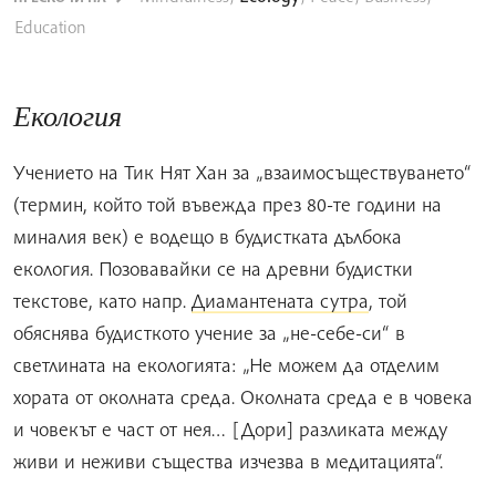
Education
Екология
Учението на Тик Нят Хан за „взаимосъществуването“
(термин, който той въвежда през 80-те години на
миналия век) е водещо в будистката дълбока
екология. Позовавайки се на древни будистки
текстове, като напр.
Диамантената сутра
, той
обяснява будисткото учение за „не-себе-си“ в
светлината на екологията: „Не можем да отделим
хората от околната среда. Околната среда е в човека
и човекът е част от нея… [Дори] разликата между
живи и неживи същества изчезва в медитацията“.