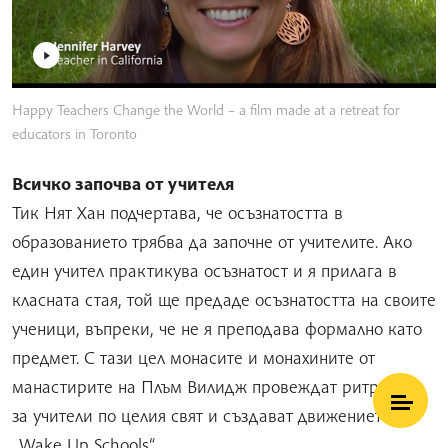
Happy Teachers Change the World – a film made at a retreat for
educators in Toronto
Всичко започва от учителя
Тик Нят Хан подчертава, че осъзнатостта в
образованието трябва да започне от учителите. Ако
един учител практикува осъзнатост и я прилага в
класната стая, той ще предаде осъзнатостта на своите
ученици, въпреки, че не я преподава формално като
предмет. С тази цел монасите и монахините от
манастирите на Плъм Вилидж провеждат ритрийти
за учители по целия свят и създават движението
„Wake Up Schools“.