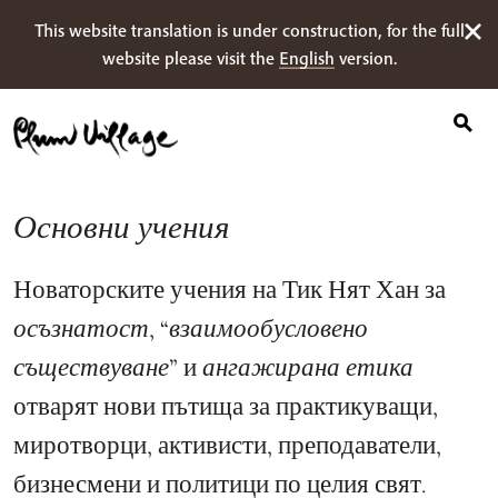
Search
Skip
This website translation is under construction, for the full
for:
to
website please visit the
English
version.
content
Основни учения
Новаторските учения на Тик Нят Хан за
осъзнатост
, “
взаимообусловено
съществуване
” и
ангажирана етика
отварят нови пътища за практикуващи,
миротворци, активисти, преподаватели,
бизнесмени и политици по целия свят.