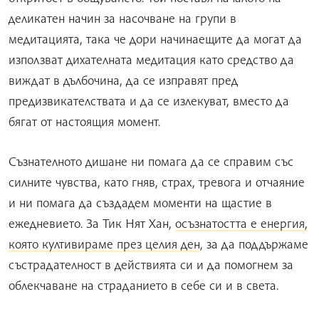
деликатен начин за насочване на групи в
медитацията, така че дори начинаещите да могат да
използват дихателната медитация като средство да
виждат в дълбочина, да се изправят пред
предизвикателствата и да се излекуват, вместо да
бягат от настоящия момент.
Съзнателното дишане ни помага да се справим със
силните чувства, като гняв, страх, тревога и отчаяние
и ни помага да създадем моменти на щастие в
ежедневието. За Тик Нят Хан,
осъзнатостта е енергия,
която култивираме през целия ден
, за да поддържаме
състрадателност в действията си и да помогнем за
облекчаване на страданието в себе си и в света.