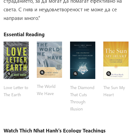
страданието, за да могат да помагат ефективно на
света. С гняв и неудовлетвореност не може да се
направи много.“
Essential Reading
The World
The Sun My
The Diamond
Love Letter to
We Have
Heart
That Cuts
The Earth
Through
Illusion
Watch Thich Nhat Hanh’s Ecology Teachings