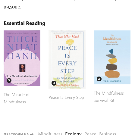
видове.
Essential Reading
The Mindfulness
The Miracle of
Peace Is Every Step
Survival Kit
Mindfulness
Mindfulness
,
Ecology
,
Peace
,
Business
,
ПРЕСКОЧИ НА