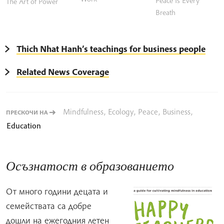
Peace Is Every
The Art of Power
Breath
Thich Nhat Hanh’s teachings for business people
Related News Coverage
Mindfulness
,
Ecology
,
Peace
,
Business
,
ПРЕСКОЧИ НА
Education
Осъзнатост в образованието
От много години децата и
семействата са добре
дошли на ежегодния летен