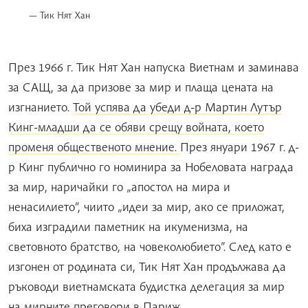
Тик Нят Хан
През 1966 г. Тик Нят Хан напуска Виетнам и заминава
за САЩ, за да призове за мир и плаща цената на
изгнанието.
Той успява да убеди д-р Мартин Лутър
Кинг-младши да се обяви срещу войната, което
променя общественото мнение.
През януари 1967 г. д-
р Кинг публично го номинира за Нобеловата награда
за мир, наричайки го „апостол на мира и
ненасилието“, чиито „идеи за мир, ако се приложат,
биха изградили паметник на икуменизма, на
световното братство, на човеколюбието”. След като е
изгонен от родината си, Тик Нят Хан продължава да
ръководи виетнамската будистка делегация за мир
на мирните преговори в Париж.