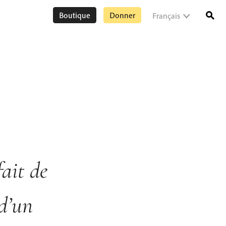
Boutique
Donner
Français
ait de
 d’un