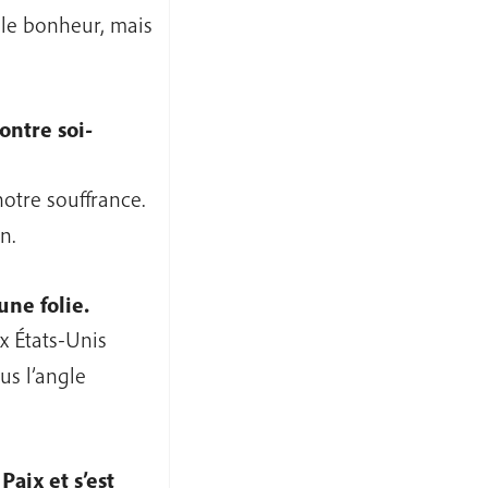
t le bonheur, mais
ontre soi-
otre souffrance.
n.
une folie.
x États-Unis
us l’angle
aix et s’est