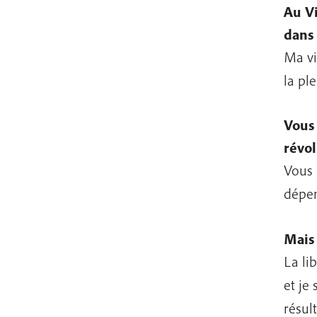
Au Vi
dans 
Ma vi
la pl
Vous 
révol
Vous 
dépen
Mais 
La li
et je 
résul