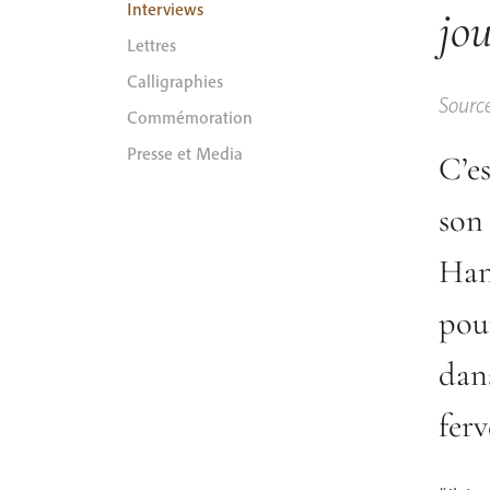
Interviews
jo
Lettres
Calligraphies
Sourc
Commémoration
Presse et Media
C’es
son
Han
pour
dans
ferv