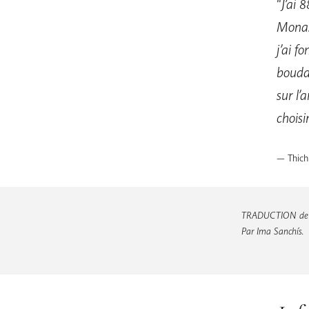
“
J’ai 
Monast
j’ai f
bouddh
sur l’
choisi
— Thich
TRADUCTION de l’
Par Ima Sanchís.