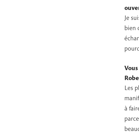
ouve
Je sui
bien 
échan
pourq
Vous 
Robe
Les p
manif
à fai
parce
beauc