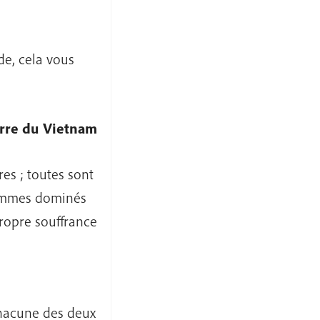
ide, cela vous
erre du Vietnam
es ; toutes sont
sommes dominés
ropre souffrance
hacune des deux