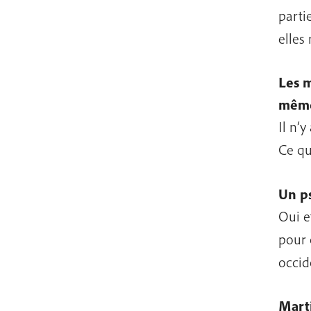
parti
elles
Les m
mêm
Il n’
Ce qu
Un ps
Oui e
pour 
occide
Marti