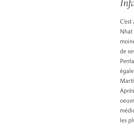
Inf
C’est
Nhat 
moine
de se
Penta
égale
Marti
Après
oeuvr
médic
les pl