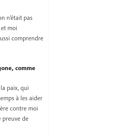
on n’était pas
 et moi
 aussi comprendre
tagone, comme
la paix, qui
emps à les aider
lère contre moi
re preuve de