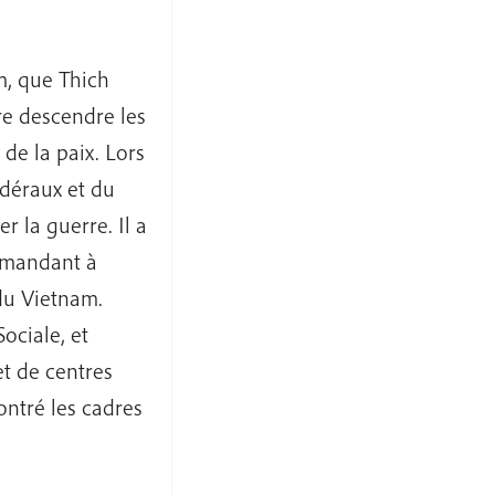
m, que Thich
re descendre les
de la paix. Lors
édéraux et du
r la guerre. Il a
demandant à
du Vietnam.
ociale, et
et de centres
ontré les cadres