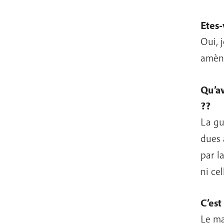
E
tes-
Oui, j
amène
Qu’av
??
La gu
dues 
par l
ni ce
C’est
Le ma