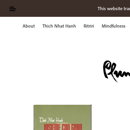
Skip
This website tra
to
content
About
Thich Nhat Hanh
Ritriri
Mindfulness
Ricerca
per: