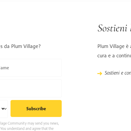
Sostieni
es da Plum Village?
Plum Village è 
cura e a contin
Name
Sostieni e con
 Village Community may send you news,
e. You understand and agree that the