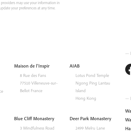
e providers may use your information in
pdate your preferences at any time.
— 
Maison de l’Inspir
AIAB
8 Rue des Fans
Lotus Pond Temple
77510
Villeneuve-sur-
Ngong Ping
Lantau
Bellot
France
Island
ce
— I
Hong Kong
Wa
Blue Cliff Monastery
Deer Park Monastery
Wa
3 Mindfulness Road
2499 Melru Lane
Ha