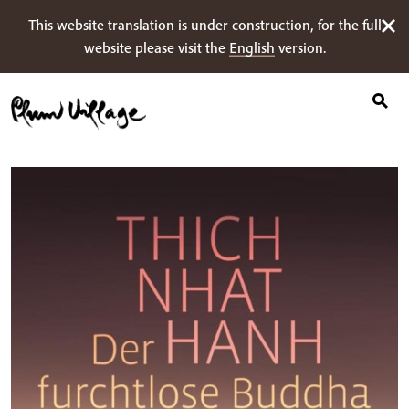
Suche
Skip
This website translation is under construction, for the full
nach:
to
website please visit the
English
version.
content