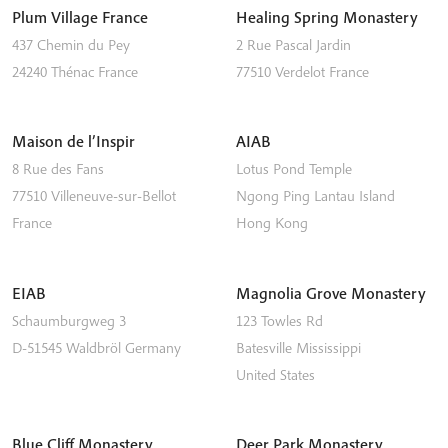
Plum Village France
Healing Spring Monastery
437 Chemin du Pey
2 Rue Pascal Jardin
24240
Thénac
France
77510
Verdelot
France
Maison de l’Inspir
AIAB
8 Rue des Fans
Lotus Pond Temple
77510
Villeneuve-sur-Bellot
Ngong Ping
Lantau Island
France
Hong Kong
EIAB
Magnolia Grove Monastery
Schaumburgweg 3
123 Towles Rd
D-51545
Waldbröl
Germany
Batesville
Mississippi
United States
Blue Cliff Monastery
Deer Park Monastery