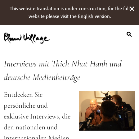
Suche
Skip
This website translation is under construction, for the full
nach:
to
website please visit the
English
version.
content
Interviews mit Thich Nhat Hanh und
deutsche Medienbeiträge
Entdecken Sie
persönliche und
exklusive Interviews, die
den nationalen und
internationalen Medien