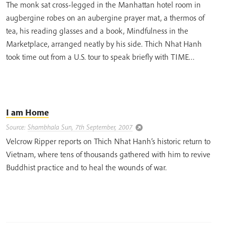
The monk sat cross-legged in the Manhattan hotel room in
augbergine robes on an aubergine prayer mat, a thermos of
tea, his reading glasses and a book, Mindfulness in the
Marketplace, arranged neatly by his side. Thich Nhat Hanh
took time out from a U.S. tour to speak briefly with TIME…
I am Home
Source:
Shambhala Sun, 7th September, 2007
Velcrow Ripper reports on Thich Nhat Hanh’s historic return to
Vietnam, where tens of thousands gathered with him to revive
Buddhist practice and to heal the wounds of war.