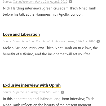
Source:
The Independent (UK), 10th August, 2010
Nick Harding interviews „green crusader“ Thich Nhat Hanh
before his talk at the Hammersmith Apollo, London.
Love and Liberation
Source:
Shambhala Sun, Thich Nhat Hanh special issue, 24th Juli, 2010
Melvin McLeod interviews Thich Nhat Hanh on true love, the
benefits of suffering, and the insight that will set you free.
Exclusive interview with Oprah
Source:
Super Soul Sunday, 28th Mai, 2010
In this penetrating and intimate long-form interview, Thich
Nhat Hanh reflects on the beauty of the present moment,