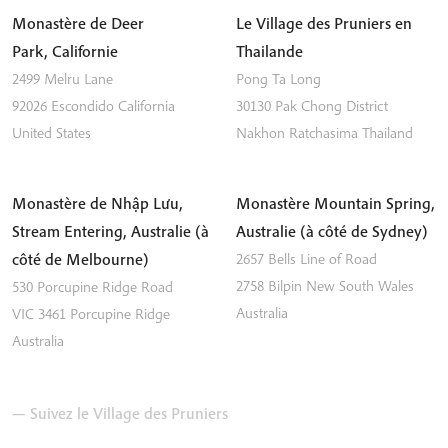
Monastère de Deer
Le Village des Pruniers en
Park, Californie
Thailande
2499 Melru Lane
Pong Ta Long
92026
Escondido
California
30130 Pak Chong District
United States
Nakhon Ratchasima
Thailand
Monastère de Nhập Lưu,
Monastère Mountain Spring,
Stream Entering, Australie (à
Australie (à côté de Sydney)
côté de Melbourne)
2657 Bells Line of Road
2758
Bilpin
New South Wales
530 Porcupine Ridge Road
Australia
VIC 3461
Porcupine Ridge
Australia
— Suivez le Village des Pruniers