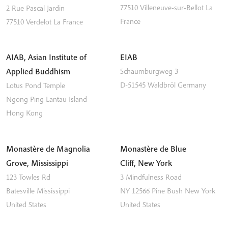
77510
Villeneuve-sur-Bellot
La
2 Rue Pascal Jardin
France
77510
Verdelot
La France
AIAB, Asian Institute of
EIAB
Applied Buddhism
Schaumburgweg 3
D-51545
Waldbröl
Germany
Lotus Pond Temple
Ngong Ping
Lantau Island
Hong Kong
Monastère de Magnolia
Monastère de Blue
Grove, Mississippi
Cliff, New York
123 Towles Rd
3 Mindfulness Road
Batesville
Mississippi
NY 12566
Pine Bush
New York
United States
United States