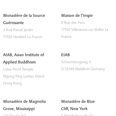
Monastère de la Source
Maison de l’Inspir
Guérissante
8 Rue des Fans
77510
Villeneuve-sur-Bellot
La
2 Rue Pascal Jardin
France
77510
Verdelot
La France
AIAB, Asian Institute of
EIAB
Applied Buddhism
Schaumburgweg 3
D-51545
Waldbröl
Germany
Lotus Pond Temple
Ngong Ping
Lantau Island
Hong Kong
Monastère de Magnolia
Monastère de Blue
Grove, Mississippi
Cliff, New York
123 Towles Rd
3 Mindfulness Road