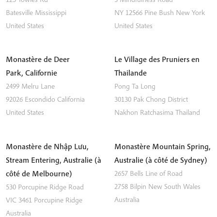
Batesville
Mississippi
NY 12566
Pine Bush
New York
United States
United States
Monastère de Deer
Le Village des Pruniers en
Park, Californie
Thailande
2499 Melru Lane
Pong Ta Long
92026
Escondido
California
30130 Pak Chong District
United States
Nakhon Ratchasima
Thailand
Monastère de Nhập Lưu,
Monastère Mountain Spring,
Stream Entering, Australie (à
Australie (à côté de Sydney)
côté de Melbourne)
2657 Bells Line of Road
2758
Bilpin
New South Wales
530 Porcupine Ridge Road
Australia
VIC 3461
Porcupine Ridge
Australia