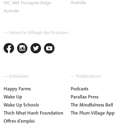
Australia
VIC 3461
Porcupine Ridge
Australia
— Suivez le Village des Pruniers
— Initiatives
— Publications
Happy Farms
Podcasts
Wake Up
Parallax Press
Wake Up Schools
The Mindfulness Bell
Thich Nhat Hanh Foundation
The Plum Village App
Offres d’emploi