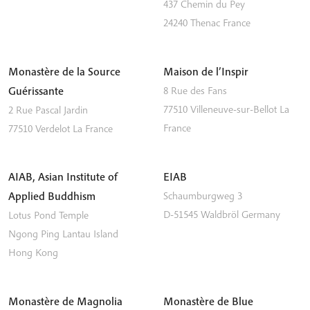
437 Chemin du Pey
24240
Thenac
France
Monastère de la Source
Maison de l’Inspir
Guérissante
8 Rue des Fans
77510
Villeneuve-sur-Bellot
La
2 Rue Pascal Jardin
France
77510
Verdelot
La France
AIAB, Asian Institute of
EIAB
Applied Buddhism
Schaumburgweg 3
D-51545
Waldbröl
Germany
Lotus Pond Temple
Ngong Ping
Lantau Island
Hong Kong
Monastère de Magnolia
Monastère de Blue