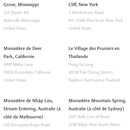
Grove, Mississippi
Cliff, New York
123 Towles Rd
3 Mindfulness Road
Batesville
Mississippi
NY 12566
Pine Bush
New York
United States
United States
Monastère de Deer
Le Village des Pruniers en
Park, Californie
Thailande
2499 Melru Lane
Pong Ta Long
92026
Escondido
California
30130 Pak Chong District
United States
Nakhon Ratchasima
Thailand
Monastère de Nhập Lưu,
Monastère Mountain Spring,
Stream Entering, Australie (à
Australie (à côté de Sydney)
côté de Melbourne)
2657 Bells Line of Road
2758
Bilpin
New South Wales
530 Porcupine Ridge Road