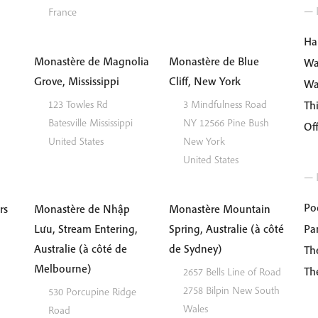
— I
France
Ha
Monastère de Magnolia
Monastère de Blue
Wa
Grove, Mississippi
Cliff, New York
Wa
123 Towles Rd
3 Mindfulness Road
Th
Batesville
Mississippi
NY 12566
Pine Bush
Of
United States
New York
United States
— 
Po
rs
Monastère de Nhập
Monastère Mountain
Lưu, Stream Entering,
Spring, Australie (à côté
Par
Australie (à côté de
de Sydney)
Th
Melbourne)
Th
2657 Bells Line of Road
2758
Bilpin
New South
530 Porcupine Ridge
Wales
Road