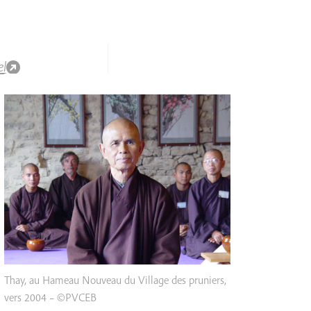
el
Thay, au Hameau Nouveau du Village des pruniers,
vers 2004 – ©PVCEB