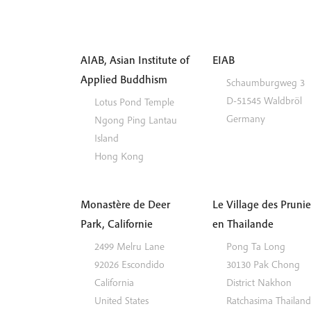
AIAB, Asian Institute of
EIAB
Applied Buddhism
Schaumburgweg 3
D-51545
Waldbröl
Lotus Pond Temple
Germany
Ngong Ping
Lantau
Island
Hong Kong
Monastère de Deer
Le Village des Prunie
Park, Californie
en Thailande
2499 Melru Lane
Pong Ta Long
92026
Escondido
30130 Pak Chong
California
District
Nakhon
United States
Ratchasima
Thailand