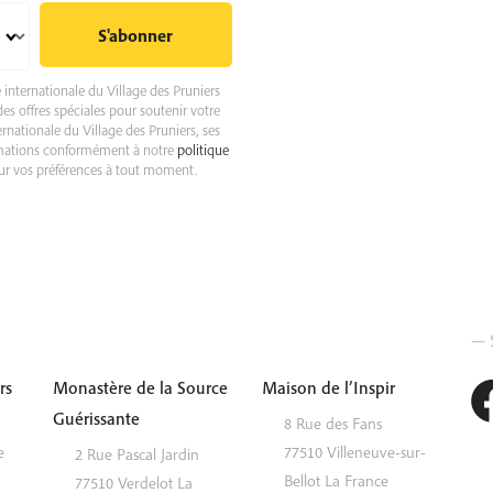
internationale du Village des Pruniers
des offres spéciales pour soutenir votre
ationale du Village des Pruniers, ses
nformations conformément à notre
politique
ur vos préférences à tout moment.
— S
rs
Monastère de la Source
Maison de l’Inspir
Guérissante
8 Rue des Fans
e
77510
Villeneuve-sur-
2 Rue Pascal Jardin
Bellot
La France
77510
Verdelot
La