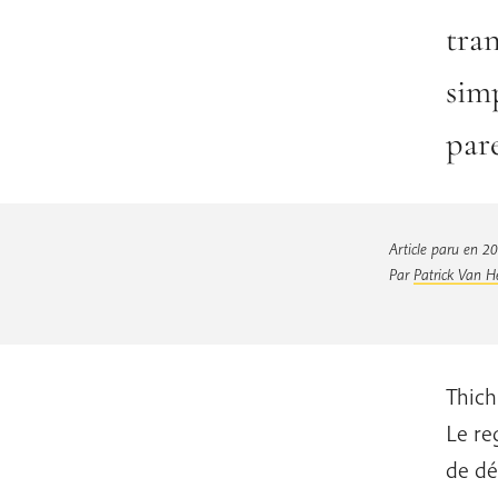
tran
simp
pare
Article paru en 2
Par
Patrick Van H
Thich
Le re
de dé