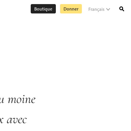
Boutique
Donner
Français
du moine
x avec