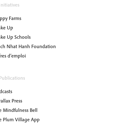
nitiatives
ppy Farms
ke Up
ke Up Schools
ich Nhat Hanh Foundation
fres d’emploi
Publications
dcasts
allax Press
e Mindfulness Bell
e Plum Village App