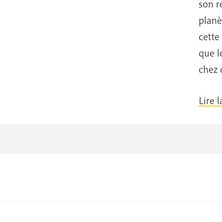
son r
planè
cette
que l
chez 
Lire l