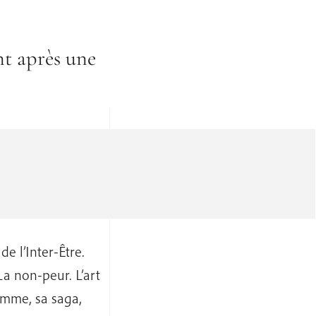
ant après une
 l’Inter-Être.
La non-peur. L’art
omme, sa saga,