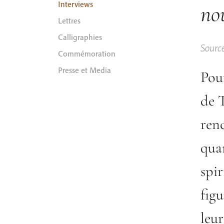
Interviews
no
Lettres
Calligraphies
Sourc
Commémoration
Presse et Media
Pour
de 
ren
qua
spi
figu
leu