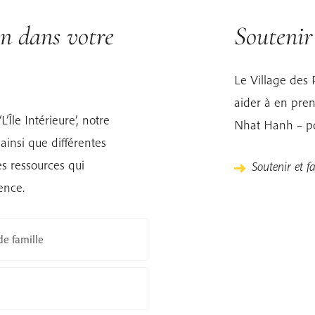
on dans votre
Souteni
Le Village des 
aider à en pren
’Île Intérieure’, notre
Nhat Hanh – pou
ainsi que différentes
s ressources qui
Soutenir et f
ence.
e famille