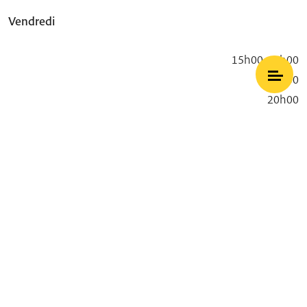
Vendredi
15h00-18h00
18h00
20h00
What is Mindfulness
Cacher le transcript
Accueil
Thich Nhat Hanh
Dîner
Introduction
Samedi
6h30
7h00
8h00