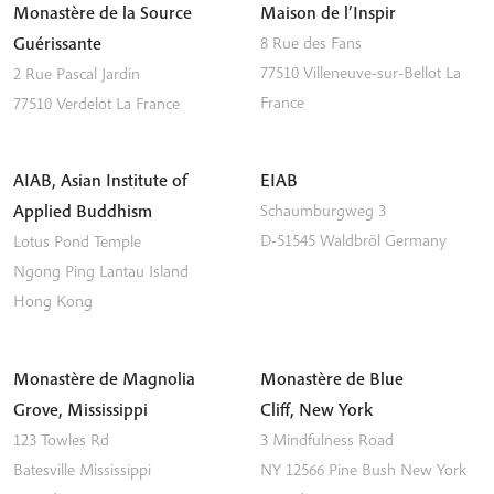
Monastère de la Source
Maison de l’Inspir
Guérissante
8 Rue des Fans
77510
Villeneuve-sur-Bellot
La
2 Rue Pascal Jardin
France
77510
Verdelot
La France
AIAB, Asian Institute of
EIAB
Applied Buddhism
Schaumburgweg 3
D-51545
Waldbröl
Germany
Lotus Pond Temple
Ngong Ping
Lantau Island
Hong Kong
Monastère de Magnolia
Monastère de Blue
Grove, Mississippi
Cliff, New York
123 Towles Rd
3 Mindfulness Road
Batesville
Mississippi
NY 12566
Pine Bush
New York