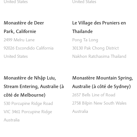
United States
United States
Monastère de Deer
Le Village des Pruniers en
Park, Californie
Thailande
2499 Melru Lane
Pong Ta Long
92026
Escondido
California
30130 Pak Chong District
United States
Nakhon Ratchasima
Thailand
Monastère de Nhập Lưu,
Monastère Mountain Spring,
Stream Entering, Australie (à
Australie (à côté de Sydney)
côté de Melbourne)
2657 Bells Line of Road
2758
Bilpin
New South Wales
530 Porcupine Ridge Road
Australia
VIC 3461
Porcupine Ridge
Australia