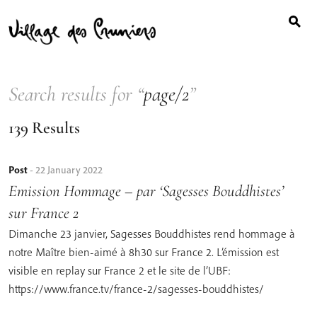
Search
Skip
for:
to
content
Search results for “
page/2
”
139 Results
Post
-
22 January 2022
Emission Hommage – par ‘Sagesses Bouddhistes’
sur France 2
Dimanche 23 janvier, Sagesses Bouddhistes rend hommage à
notre Maître bien-aimé à 8h30 sur France 2. L’émission est
visible en replay sur France 2 et le site de l’UBF:
https://www.france.tv/france-2/sagesses-bouddhistes/