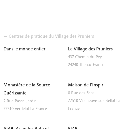
— Centres de pratique du Village des Pruniers
Dans le monde entier
Le Village des Pruniers
437 Chemin du Pey
24240
Thenac
France
Monastère de la Source
Maison de l’Inspir
Guérissante
8 Rue des Fans
77510
Villeneuve-sur-Bellot
La
2 Rue Pascal Jardin
France
77510
Verdelot
La France
AIAB, Asian Institute of
EIAB