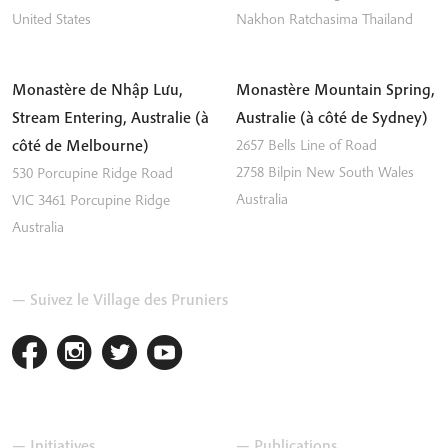
United States
Nakhon Ratchasima
Thailand
Monastère de Nhập Lưu,
Monastère Mountain Spring,
Stream Entering, Australie (à
Australie (à côté de Sydney)
côté de Melbourne)
2657 Bells Line of Road
2758
Bilpin
New South Wales
530 Porcupine Ridge Road
Australia
VIC 3461
Porcupine Ridge
Australia
— Suivez le Village des Pruniers
— Initiatives
— Publications