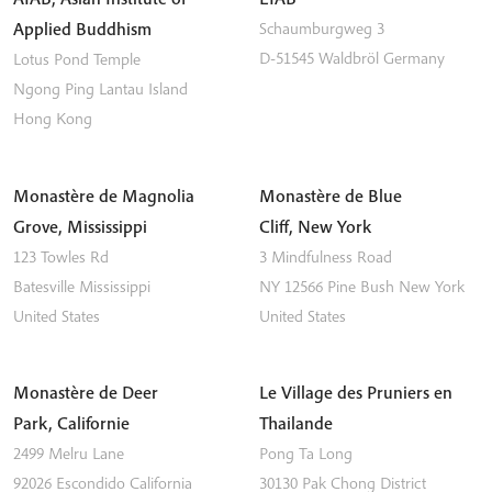
Applied Buddhism
Schaumburgweg 3
D-51545
Waldbröl
Germany
Lotus Pond Temple
Ngong Ping
Lantau Island
Hong Kong
Monastère de Magnolia
Monastère de Blue
Grove, Mississippi
Cliff, New York
123 Towles Rd
3 Mindfulness Road
Batesville
Mississippi
NY 12566
Pine Bush
New York
United States
United States
Monastère de Deer
Le Village des Pruniers en
Park, Californie
Thailande
2499 Melru Lane
Pong Ta Long
92026
Escondido
California
30130 Pak Chong District