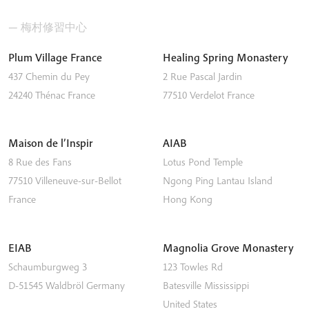
— 梅村修習中心
Plum Village France
Healing Spring Monastery
437 Chemin du Pey
2 Rue Pascal Jardin
24240
Thénac
France
77510
Verdelot
France
Maison de l’Inspir
AIAB
8 Rue des Fans
Lotus Pond Temple
77510
Villeneuve-sur-Bellot
Ngong Ping
Lantau Island
France
Hong Kong
EIAB
Magnolia Grove Monastery
Schaumburgweg 3
123 Towles Rd
D-51545
Waldbröl
Germany
Batesville
Mississippi
United States