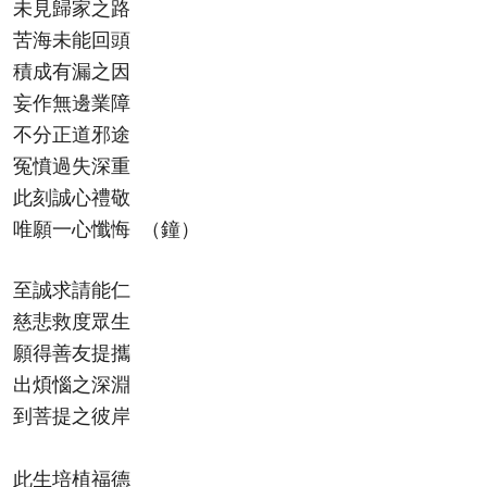
未見歸家之路
苦海未能回頭
積成有漏之因
妄作無邊業障
不分正道邪途
冤憤過失深重
此刻誠心禮敬
唯願一心懺悔 （鐘）
至誠求請能仁
慈悲救度眾生
願得善友提攜
出煩惱之深淵
到菩提之彼岸
此生培植福德