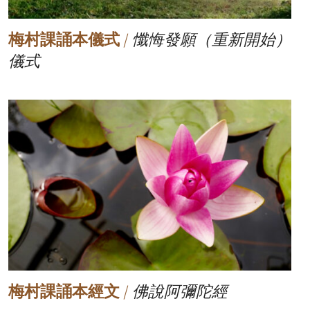
梅村課誦本儀式
/
懺悔發願（重新開始）
儀式
梅村課誦本經文
/
佛說阿彌陀經