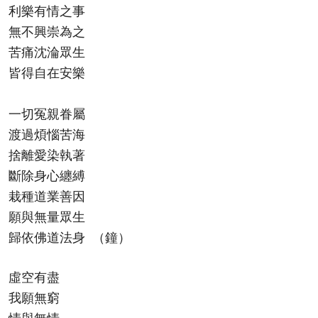
利樂有情之事
無不興崇為之
苦痛沈淪眾生
皆得自在安樂
一切冤親眷屬
渡過煩惱苦海
捨離愛染執著
斷除身心纏縛
栽種道業善因
願與無量眾生
歸依佛道法身 （鐘）
虛空有盡
我願無窮