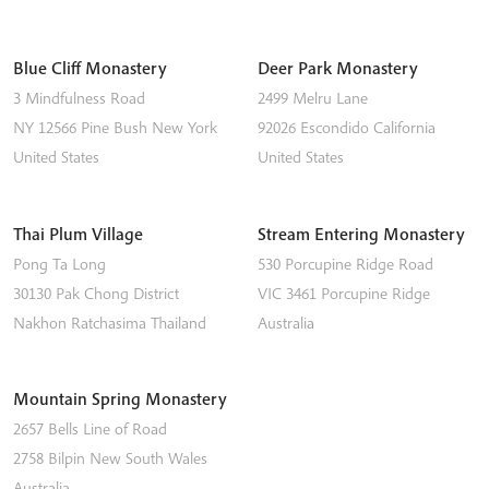
Blue Cliff Monastery
Deer Park Monastery
3 Mindfulness Road
2499 Melru Lane
NY 12566
Pine Bush
New York
92026
Escondido
California
United States
United States
Thai Plum Village
Stream Entering Monastery
Pong Ta Long
530 Porcupine Ridge Road
30130 Pak Chong District
VIC 3461
Porcupine Ridge
Nakhon Ratchasima
Thailand
Australia
Mountain Spring Monastery
2657 Bells Line of Road
2758
Bilpin
New South Wales
Australia