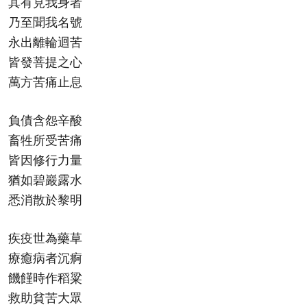
其有見我身者
乃至聞我名號
永出離輪迴苦
皆發菩提之心
萬方苦痛止息
負債含怨辛酸
畜牲所受苦痛
皆因修行力量
猶如碧巖露水
悉消散於黎明
疾疫世為藥草
療癒病者沉痾
饑饉時作稻粱
救助貧苦大眾