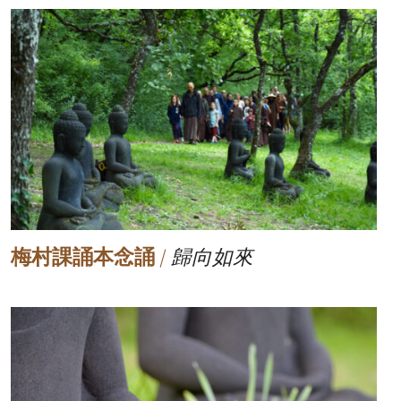
梅村課誦本念誦
/
歸向如來