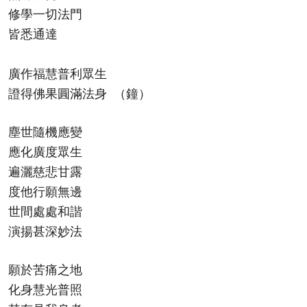
修學一切法門
皆悉通達
廣作福慧普利眾生
證得佛果圓滿法身 （鐘）
塵世隨機應變
應化廣度眾生
遍灑慈悲甘露
度他行願無邊
世間處處和諧
演揚甚深妙法
願於苦痛之地
化身慧光普照