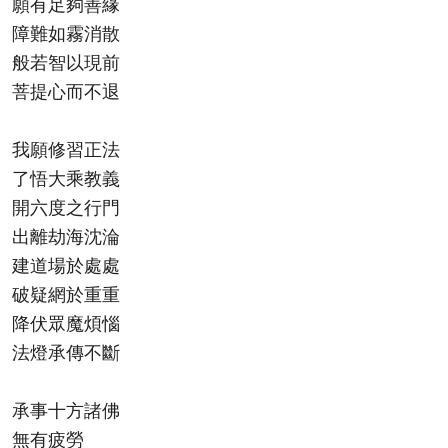
願有足夠善緣
障難如霧消散
般若智以現前
菩提心而不退
我願修習正法
了悟大乘教義
開六度之行門
出離劫海沈淪
建道場於處處
破疑網於重重
降伏眾魔煩惱
法燈承傳不斷
承事十方諸佛
無有疲勞