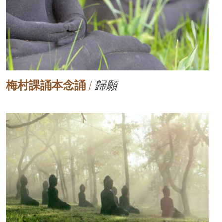
梅村課誦本念誦
/
歸願