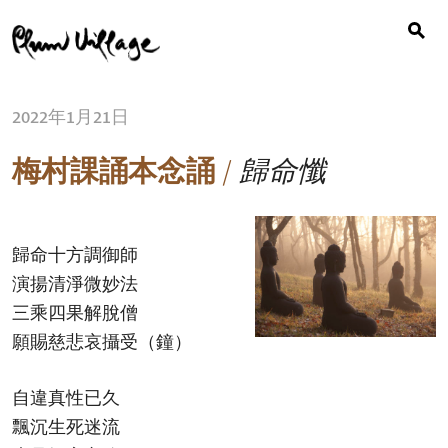
Search
Skip
for:
to
content
2022年1月21日
梅村課誦本念誦
/
歸命懺
歸命十方調御師
演揚清淨微妙法
三乘四果解脫僧
願賜慈悲哀攝受（鐘）
自違真性已久
飄沉生死迷流