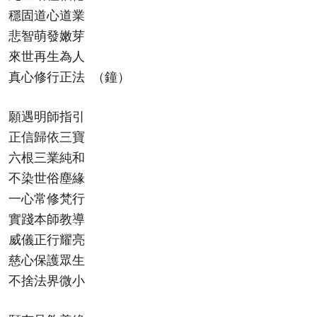
穩固道心道業
悲智萌發嫩芽
來世再生為人
真心修行正法 （鐘）
願遇明師指引
正信歸依三寶
六根三業純和
不染世俗塵緣
一心常修梵行
實踐本師教導
威儀正行耀亮
慈心保護眾生
不捨法界微小