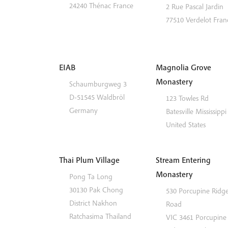
24240
Thénac
France
2 Rue Pascal Jardin
77510
Verdelot
Fran
EIAB
Magnolia Grove
Monastery
Schaumburgweg 3
D-51545
Waldbröl
123 Towles Rd
Germany
Batesville
Mississippi
United States
Thai Plum Village
Stream Entering
Monastery
Pong Ta Long
30130 Pak Chong
530 Porcupine Ridg
District
Nakhon
Road
Ratchasima
Thailand
VIC 3461
Porcupine