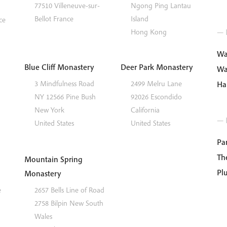
77510
Villeneuve-sur-
Ngong Ping
Lantau
Bellot
France
Island
ce
— I
Hong Kong
Wa
Blue Cliff Monastery
Deer Park Monastery
Wa
3 Mindfulness Road
2499 Melru Lane
Ha
NY 12566
Pine Bush
92026
Escondido
New York
California
— 
United States
United States
Par
Th
Mountain Spring
Pl
Monastery
e
2657 Bells Line of Road
2758
Bilpin
New South
Wales