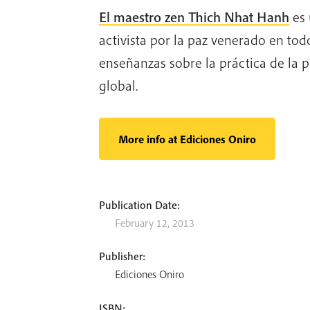
El maestro zen Thich Nhat Hanh
es 
activista por la paz venerado en to
enseñanzas sobre la práctica de la p
global.
More info at Ediciones Oniro
Publication Date:
February 12, 2013
Publisher:
Ediciones Oniro
ISBN: