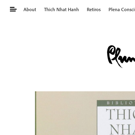
Skip
About
Thich Nhat Hanh
Retiros
Plena Consci
to
content
Buscar: