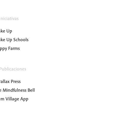
niciativas
ke Up
ke Up Schools
ppy Farms
Publicaciones
allax Press
e Mindfulness Bell
um Village App