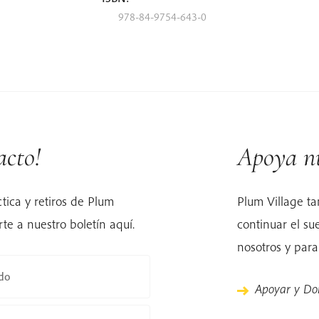
978-84-9754-643-0
cto!
Apoya n
ctica y retiros de Plum
Plum Village ta
te a nuestro boletín aquí.
continuar el s
nosotros y para
ido
Apoyar y Do