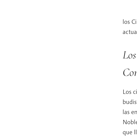
los C
actua
Los
Con
Los c
budis
las e
Noble
que l