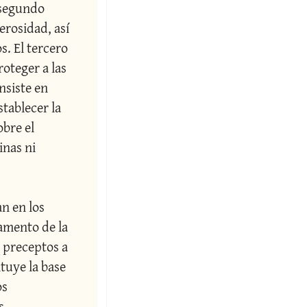
 segundo 
erosidad, así 
. El tercero 
oteger a las 
nsiste en 
tablecer la 
bre el 
nas ni 
 en los 
mento de la 
 preceptos a 
uye la base 
s 
 