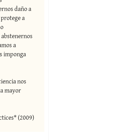
rnos daño a 
protege a 
o 
 abstenernos 
amos a 
s imponga 
iencia nos 
ta mayor 
tices* (2009)