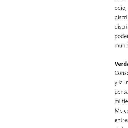
odio,
discr
discr
poder
mund
Verda
Consc
y la 
pensa
mi ti
Me co
entre