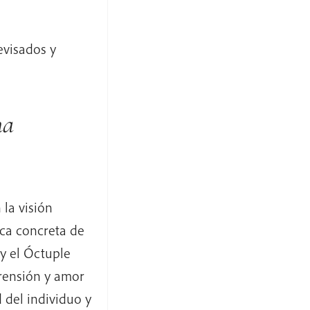
evisados y
na
la visión
ica concreta de
y el Óctuple
rensión y amor
d del individuo y