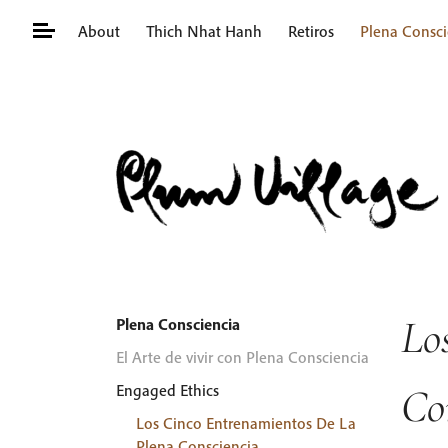
Skip
About
Thich Nhat Hanh
Retiros
Plena Consci
to
content
Buscar:
Lo
Plena Consciencia
El Arte de vivir con Plena Consciencia
Co
Engaged Ethics
Los Cinco Entrenamientos De La
Plena Consciencia