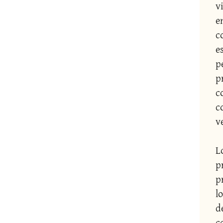
v
e
c
e
pe
p
c
c
v
L
p
p
l
d
c