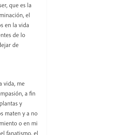
er, que es la
iminación, el
s en la vida
entes de lo
ejar de
a vida, me
mpasión, a fin
plantas y
os maten y a no
amiento o en mi
l fanatismo, el