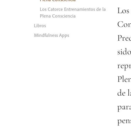
Los
Los Catorce Entrenamientos de la
Plena Consciencia
Cons
Libros
Mindfulness Apps
Pre
sid
rep
Ple
de 
para
pen