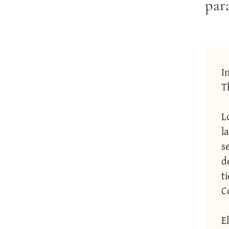
par
I
T
L
l
s
d
t
C
E