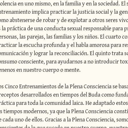
iolencia en uno mismo, en la familia y en la sociedad. El
ntrenamiento implica practicar la justicia social y la gen
omo abstenerse de robar y de explotar a otros seres vivos
s la práctica de una conducta sexual responsable para pr
rsonas, las parejas, las familias y los niños. El cuarto co
racticar la escucha profunda y el habla amorosa para res
omunicación y lograr la reconciliación. El quinto trata so
onsumo consciente, para ayudarnos a no introducir toxi
enenos en nuestro cuerpo o mente.
os Cinco Entrenamientos de la Plena Consciencia se basan
receptos desarrollados en tiempos del Buda como funda
ráctica para toda la comunidad laica. He adaptado estos
os tiempos modernos, ya que la Plena Consciencia constit
e cada uno de ellos. Gracias a la Plena Consciencia, somo
onscientes de lo que sucede en nuestro cuerpo, nuestros