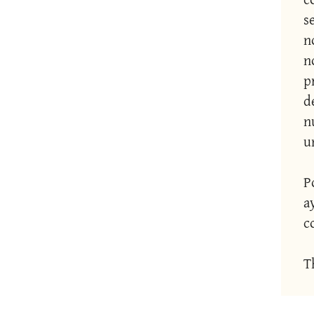
s
n
n
p
d
n
u
P
a
c
T