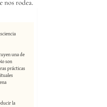
e nos rodea.
ciencia  
tuyen una de 
No son 
as prácticas 
tuales 
ena 
ducir la 