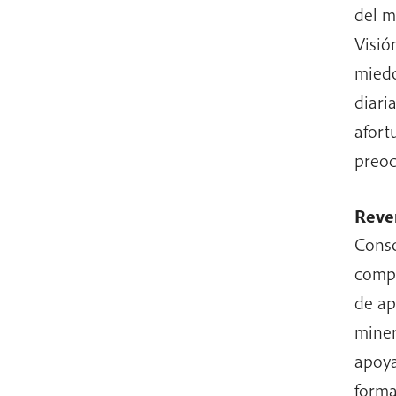
del m
Visió
miedo
diari
afort
preoc
Rever
Consc
compr
de ap
miner
apoya
forma