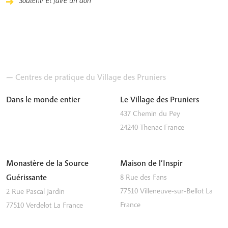
Soutenir et faire un don
— Centres de pratique du Village des Pruniers
Dans le monde entier
Le Village des Pruniers
437 Chemin du Pey
24240
Thenac
France
Monastère de la Source
Maison de l’Inspir
Guérissante
8 Rue des Fans
77510
Villeneuve-sur-Bellot
La
2 Rue Pascal Jardin
France
77510
Verdelot
La France