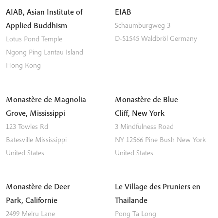
AIAB, Asian Institute of
EIAB
Applied Buddhism
Schaumburgweg 3
D-51545
Waldbröl
Germany
Lotus Pond Temple
Ngong Ping
Lantau Island
Hong Kong
Monastère de Magnolia
Monastère de Blue
Grove, Mississippi
Cliff, New York
123 Towles Rd
3 Mindfulness Road
Batesville
Mississippi
NY 12566
Pine Bush
New York
United States
United States
Monastère de Deer
Le Village des Pruniers en
Park, Californie
Thailande
2499 Melru Lane
Pong Ta Long