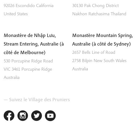
92026
Escondido
California
30130 Pak Chong District
United States
Nakhon Ratchasima
Thailand
Monastère de Nhập Lưu,
Monastère Mountain Spring,
Stream Entering, Australie (à
Australie (à côté de Sydney)
côté de Melbourne)
2657 Bells Line of Road
2758
Bilpin
New South Wales
530 Porcupine Ridge Road
Australia
VIC 3461
Porcupine Ridge
Australia
— Suivez le Village des Pruniers