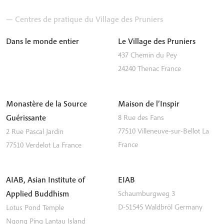
— Centres de pratique du Village des Pruniers
Dans le monde entier
Le Village des Pruniers
437 Chemin du Pey
24240
Thenac
France
Monastère de la Source
Maison de l’Inspir
Guérissante
8 Rue des Fans
77510
Villeneuve-sur-Bellot
La
2 Rue Pascal Jardin
France
77510
Verdelot
La France
AIAB, Asian Institute of
EIAB
Applied Buddhism
Schaumburgweg 3
D-51545
Waldbröl
Germany
Lotus Pond Temple
Ngong Ping
Lantau Island