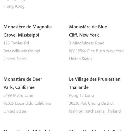
Hong Kong
Monastère de Magnolia
Monastère de Blue
Grove, Mississippi
Cliff, New York
123 Towles Rd
3 Mindfulness Road
Batesville
Mississippi
NY 12566
Pine Bush
New York
United States
United States
Monastère de Deer
Le Village des Pruniers en
Park, Californie
Thailande
2499 Melru Lane
Pong Ta Long
92026
Escondido
California
30130 Pak Chong District
United States
Nakhon Ratchasima
Thailand