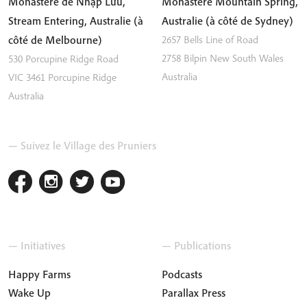
Monastère de Nhập Lưu,
Monastère Mountain Spring,
Stream Entering, Australie (à
Australie (à côté de Sydney)
côté de Melbourne)
2657 Bells Line of Road
2758
Bilpin
New South Wales
530 Porcupine Ridge Road
Australia
VIC 3461
Porcupine Ridge
Australia
— Suivez le Village des Pruniers
— Initiatives
— Publications
Happy Farms
Podcasts
Wake Up
Parallax Press