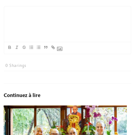
0
Sharings
Continuez à lire