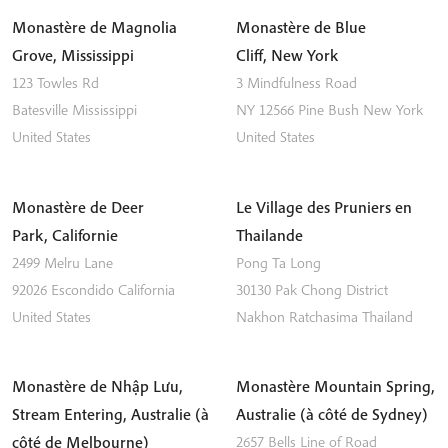
Monastère de Magnolia
Monastère de Blue
Grove, Mississippi
Cliff, New York
123 Towles Rd
3 Mindfulness Road
Batesville
Mississippi
NY 12566
Pine Bush
New York
United States
United States
Monastère de Deer
Le Village des Pruniers en
Park, Californie
Thailande
2499 Melru Lane
Pong Ta Long
92026
Escondido
California
30130 Pak Chong District
United States
Nakhon Ratchasima
Thailand
Monastère de Nhập Lưu,
Monastère Mountain Spring,
Stream Entering, Australie (à
Australie (à côté de Sydney)
côté de Melbourne)
2657 Bells Line of Road