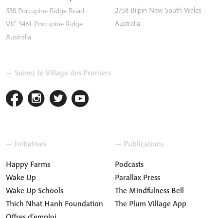
2758
Bilpin
New South Wales
530 Porcupine Ridge Road
Australia
VIC 3461
Porcupine Ridge
Australia
— Suivez le Village des Pruniers
— Initiatives
— Publications
Happy Farms
Podcasts
Wake Up
Parallax Press
Wake Up Schools
The Mindfulness Bell
Thich Nhat Hanh Foundation
The Plum Village App
Offres d’emploi