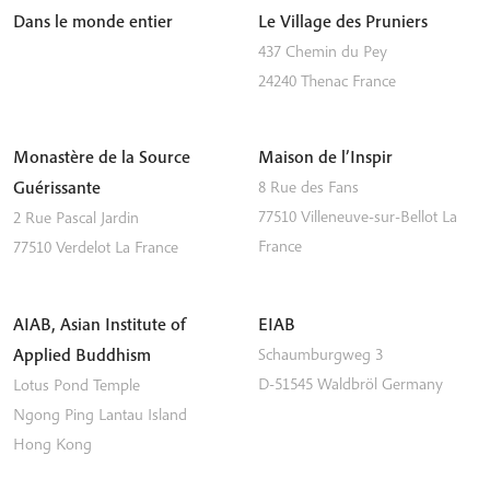
Dans le monde entier
Le Village des Pruniers
437 Chemin du Pey
24240
Thenac
France
Monastère de la Source
Maison de l’Inspir
Guérissante
8 Rue des Fans
77510
Villeneuve-sur-Bellot
La
2 Rue Pascal Jardin
France
77510
Verdelot
La France
AIAB, Asian Institute of
EIAB
Applied Buddhism
Schaumburgweg 3
D-51545
Waldbröl
Germany
Lotus Pond Temple
Ngong Ping
Lantau Island
Hong Kong