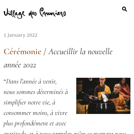
Search
Skip
for:
to
content
1 January 2022
Cérémonie
/
Accueillir la nouvelle
année 2022
“
Dans l’année à venir,
nous sommes déterminés à
simplifier notre vie, à
consommer moins, à vivre
plus profondément et avec
gratitude, et à nous rappeler qu’en ce moment nous