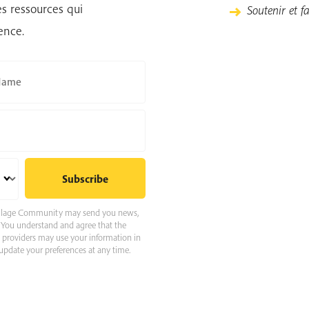
s ressources qui
Soutenir et f
ence.
Name
 Village Community may send you news,
e. You understand and agree that the
e providers may use your information in
pdate your preferences at any time.