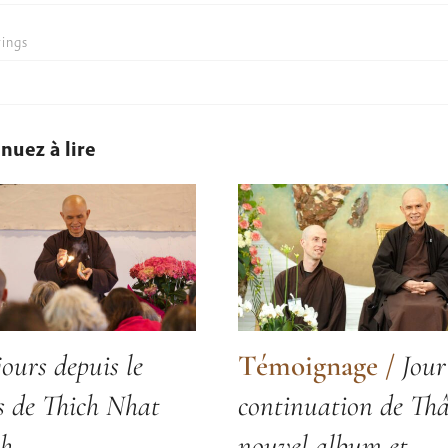
ings
nuez à lire
jours depuis le
Témoignage
/
Jour
s de Thich Nhat
continuation de Thâ
h
nouvel album et