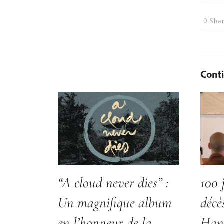
0
Shar
Conti
“A cloud never dies” :
100 
Un magnifique album
décè
en l’honneur de la
Han