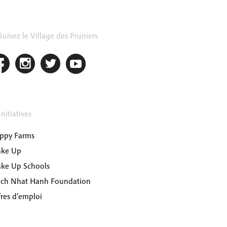
uivez le Village des Pruniers
nitiatives
ppy Farms
ke Up
ke Up Schools
ich Nhat Hanh Foundation
fres d’emploi