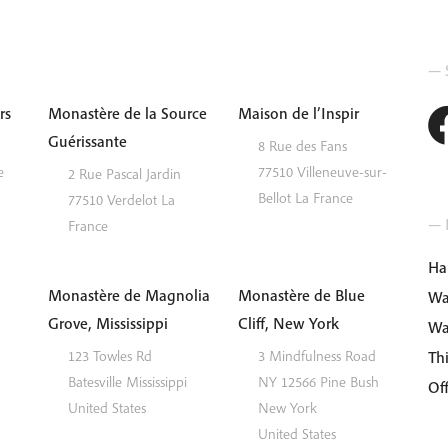
— S
rs
Monastère de la Source
Maison de l’Inspir
Guérissante
8 Rue des Fans
e
77510
Villeneuve-sur-
2 Rue Pascal Jardin
Bellot
La France
77510
Verdelot
La
— I
France
Ha
Monastère de Magnolia
Monastère de Blue
Wa
Grove, Mississippi
Cliff, New York
Wa
123 Towles Rd
3 Mindfulness Road
Th
Batesville
Mississippi
NY 12566
Pine Bush
Of
United States
New York
United States