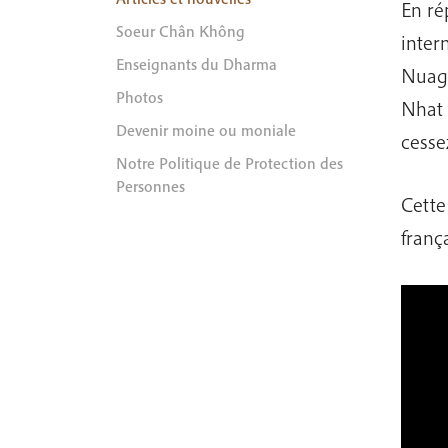
En ré
Soeur Chân Không
inter
Enseignants du Dharma
Nuage
Photos
Nhat 
Devenir moine ou moniale
cesse
Notre Politique de Protection des
Personnes
Cette 
frança