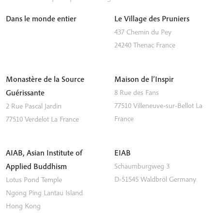
Dans le monde entier
Le Village des Pruniers
437 Chemin du Pey
24240
Thenac
France
Monastère de la Source
Maison de l’Inspir
Guérissante
8 Rue des Fans
77510
Villeneuve-sur-Bellot
La
2 Rue Pascal Jardin
France
77510
Verdelot
La France
AIAB, Asian Institute of
EIAB
Applied Buddhism
Schaumburgweg 3
D-51545
Waldbröl
Germany
Lotus Pond Temple
Ngong Ping
Lantau Island
Hong Kong