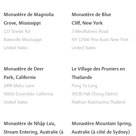
Monastère de Magnolia
Monastère de Blue
Grove, Mississippi
Cliff, New York
123 Towles Rd
3 Mindfulness Road
Batesville
Mississippi
NY 12566
Pine Bush
New York
United States
United States
Monastère de Deer
Le Village des Pruniers en
Park, Californie
Thailande
2499 Melru Lane
Pong Ta Long
92026
Escondido
California
30130 Pak Chong District
United States
Nakhon Ratchasima
Thailand
Monastère de Nhập Lưu,
Monastère Mountain Spring,
Stream Entering, Australie (à
Australie (à côté de Sydney)