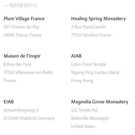
— 梅村修習中心
Plum Village France
Healing Spring Monastery
437 Chemin du Pey
2 Rue Pascal Jardin
24240
Thénac
France
77510
Verdelot
France
Maison de l’Inspir
AIAB
8 Rue des Fans
Lotus Pond Temple
77510
Villeneuve-sur-Bellot
Ngong Ping
Lantau Island
France
Hong Kong
EIAB
Magnolia Grove Monastery
Schaumburgweg 3
123 Towles Rd
D-51545
Waldbröl
Germany
Batesville
Mississippi
United States