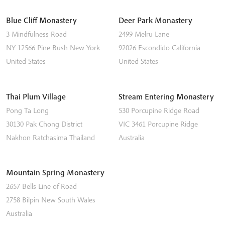
Blue Cliff Monastery
Deer Park Monastery
3 Mindfulness Road
2499 Melru Lane
NY 12566
Pine Bush
New York
92026
Escondido
California
United States
United States
Thai Plum Village
Stream Entering Monastery
Pong Ta Long
530 Porcupine Ridge Road
30130 Pak Chong District
VIC 3461
Porcupine Ridge
Nakhon Ratchasima
Thailand
Australia
Mountain Spring Monastery
2657 Bells Line of Road
2758
Bilpin
New South Wales
Australia