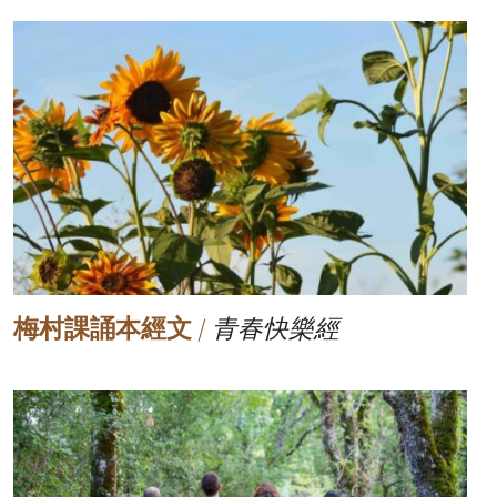
梅村課誦本經文
/
青春快樂經