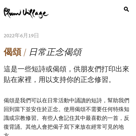
Search
Skip
for:
to
content
2022年6月19日
偈頌
/
日常正念偈頌
這是一些短詩或偈頌，供朋友們打印出來
貼在家裡，用以支持你的正念修習。
偈頌是我們可以在日常活動中誦讀的短詩，幫助我們
回到當下並安住於正念。使用偈頌不需要任何特殊知
識或宗教修習。有些人會記住其中最喜歡的一首，反
復背誦。其他人會把偈子寫下來放在經常可見的地
方。