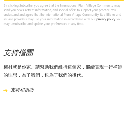
By clicking Subscribe, you agree that the International Plum Village Community may
send you news, retreat information, and special offers to support your practice. You
understand and agree that the International Plum Village Community, its affiliates and
service providers may use your information in accordance with our
privacy policy
. You
may unsubscribe and update your preferences at any time.
支持僧團
梅村就是你家。請幫助我們維持這個家，繼續實現一行禪師
的理想，為了我們，也為了我們的後代。
支持和捐助