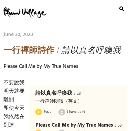
Search
Skip
for:
to
content
June 30, 2020
一行禪師詩作
/
請以真名呼喚我
Please Call Me by My True Names
不要說我
明天就要
請以真名呼喚我
3:28
離開
一行禪師朗讀（英文）
即使今天
Play
Download
我依然在
Please Call Me by My True Names
到達
3:38