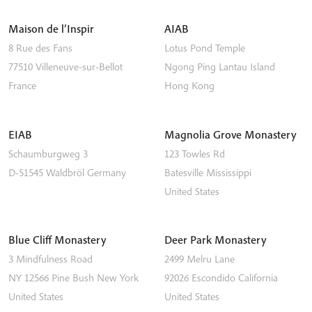
Maison de l’Inspir
AIAB
8 Rue des Fans
Lotus Pond Temple
77510
Villeneuve-sur-Bellot
Ngong Ping
Lantau Island
France
Hong Kong
EIAB
Magnolia Grove Monastery
Schaumburgweg 3
123 Towles Rd
D-51545
Waldbröl
Germany
Batesville
Mississippi
United States
Blue Cliff Monastery
Deer Park Monastery
3 Mindfulness Road
2499 Melru Lane
NY 12566
Pine Bush
New York
92026
Escondido
California
United States
United States