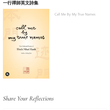
一行禪師英文詩集
Call Me By My True Names
Share Your Reflections