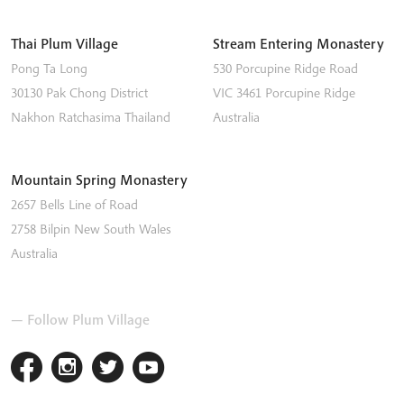
Thai Plum Village
Stream Entering Monastery
Pong Ta Long
530 Porcupine Ridge Road
30130 Pak Chong District
VIC 3461
Porcupine Ridge
Nakhon Ratchasima
Thailand
Australia
Mountain Spring Monastery
2657 Bells Line of Road
2758
Bilpin
New South Wales
Australia
— Follow Plum Village