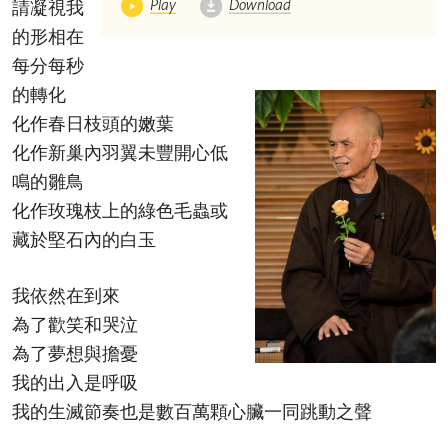
Play
Download
請凝視我
的形相在
每分每秒
的轉化
化作春日枝頭的嫩葉
化作新巢內羽翼未豐開心低
鳴的雛鳥
化作玫瑰枝上的綠色毛蟲或
藏於堅石內的白玉
我依然在到來
為了歡笑和哭泣
為了夢想與擔憂
我的出入是呼吸
我的生滅節奏也是數百萬顆心臟一同跳動之聲