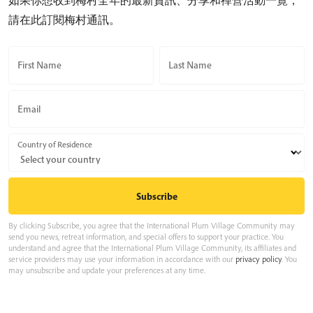
請在此訂閱梅村通訊。
First Name
Last Name
Email
Country of Residence
By clicking Subscribe, you agree that the International Plum Village Community may
send you news, retreat information, and special offers to support your practice. You
understand and agree that the International Plum Village Community, its affiliates and
service providers may use your information in accordance with our
privacy policy
. You
may unsubscribe and update your preferences at any time.