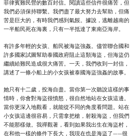
菲律賓難民營的數百封信。閱讀這些信件很痛苦，但
我們必須保持聯繫。我們盡了最大努力去幫助，但痛
苦是巨大的，有時我們感到氣餒。據說，逃離越南的
一半船民死在海裏，只有一半抵達了東南亞海岸。
有許多年輕的女孩、船民被海盜強姦。儘管聯合國和
許多國家試圖幫助泰國政府阻止這類海盜，但海盜仍
繼續給難民造成很大痛苦。一天，我們收到一封信，
講述了一條小船上的小女孩被泰國海盜強姦的故事。
她只有十二歲，投海自盡。當你第一次聽說這樣的事
情時，你會對海盜很憤怒，很自然地站在女孩這邊。
當你更深入地觀看，就能從不同的角度看問題。站在
小女孩這邊很容易，只需拿把槍，射殺海盜，但我們
不能那樣做。我禪觀著，看到如果我出生在海盜村，
在和他一樣的條件下長大，我現在也是海盜了——很