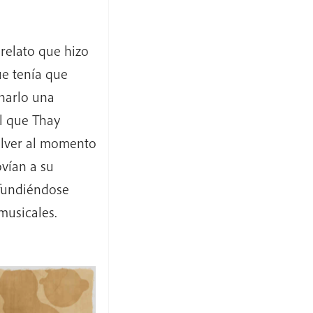
 relato que hizo
ue tenía que
narlo una
l que Thay
olver al momento
vían a su
 fundiéndose
musicales.