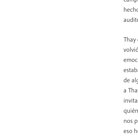
hecho
audit
Thay 
volvi
emoci
estab
de al
a Tha
invit
quién
nos p
eso h