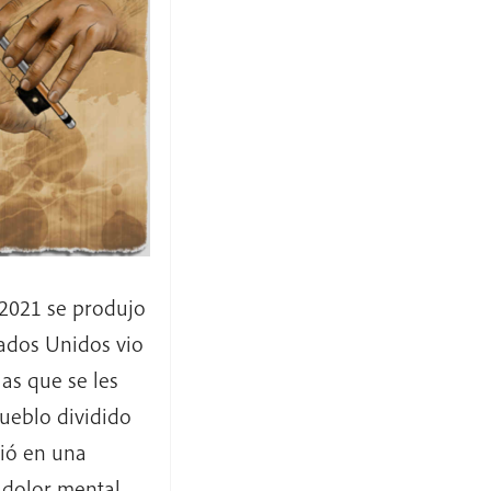
 2021 se produjo
tados Unidos vio
las que se les
ueblo dividido
tió en una
 dolor mental