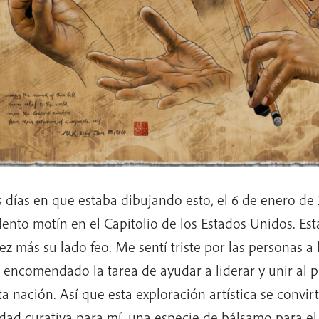
s días en que estaba dibujando esto, el 6 de enero de
olento motín en el Capitolio de los Estados Unidos. Es
ez más su lado feo. Me sentí triste por las personas a 
 encomendado la tarea de ayudar a liderar y unir al p
ta nación. Así que esta exploración artística se convir
idad curativa para mí, una especie de bálsamo para el