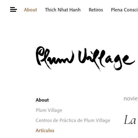
Skip
About
Thich Nhat Hanh
Retiros
Plena Consci
to
content
Buscar:
novie
About
Plum Village
La
Centros de Práctica de Plum Village
Artículos