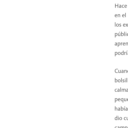
Hace 
en el
los e
públi
apren
podrí
Cuand
bolsi
calma;
peque
había
dio c
campa