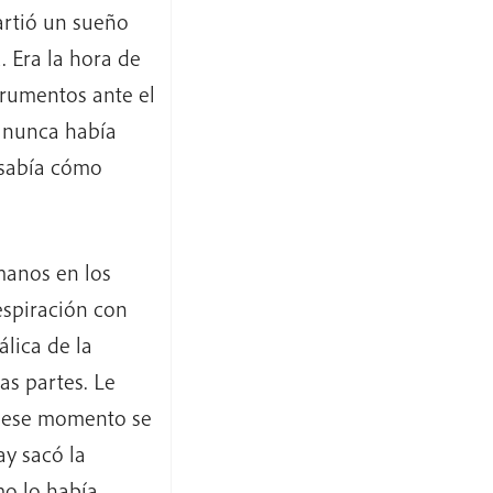
rtió un sueño
 Era la hora de
trumentos ante el
 nunca había
 sabía cómo
manos en los
espiración con
álica de la
s partes. Le
n ese momento se
y sacó la
mo lo había