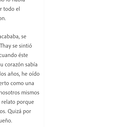
r todo el
on.
acababa, se
Thay se sintió
 cuando éste
su corazón sabía
los años, he oído
bierto como una
 nosotros mismos
u relato porque
mos. Quizá por
sueño.