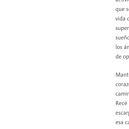
que s
vida 
super
sueño
los á
de op
Mantu
coraz
camin
Recé 
escar
esa c