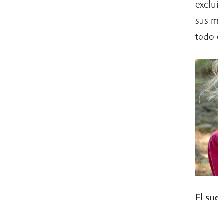
exclu
sus m
todo 
El su