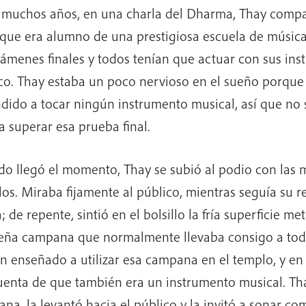
muchos años, en una charla del Dharma, Thay compa
 que era alumno de una prestigiosa escuela de música.
xámenes finales y todos tenían que actuar con sus ins
co. Thay estaba un poco nervioso en el sueño porque
dido a tocar ningún instrumento musical, así que no
a superar esa prueba final.
o llegó el momento, Thay se subió al podio con las 
llos. Miraba fijamente al público, mientras seguía su r
 de repente, sintió en el bolsillo la fría superficie met
ña campana que normalmente llevaba consigo a toda
n enseñado a utilizar esa campana en el templo, y e
uenta de que también era un instrumento musical. Tha
na, la levantó hacia el público y la invitó a sonar co