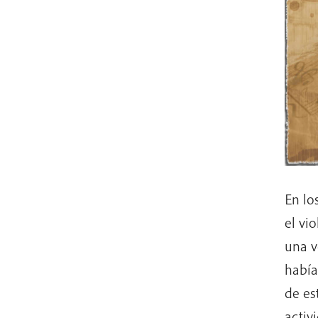
En lo
el vi
una v
había
de es
activ