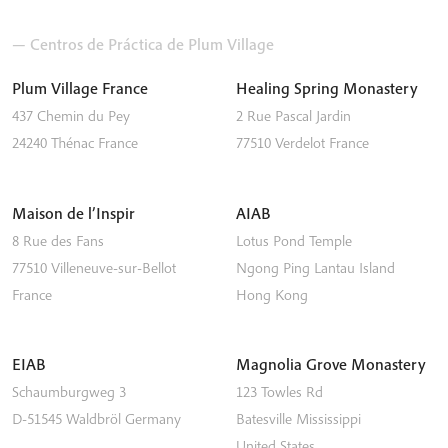
— Centros de Práctica de Plum Village
Plum Village France
Healing Spring Monastery
437 Chemin du Pey
2 Rue Pascal Jardin
24240
Thénac
France
77510
Verdelot
France
Maison de l’Inspir
AIAB
8 Rue des Fans
Lotus Pond Temple
77510
Villeneuve-sur-Bellot
Ngong Ping
Lantau Island
France
Hong Kong
EIAB
Magnolia Grove Monastery
Schaumburgweg 3
123 Towles Rd
D-51545
Waldbröl
Germany
Batesville
Mississippi
United States