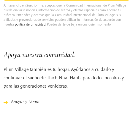
Al hacer clic en Suscribirme, aceptas que la Comunidad Internacional de Plum Village
pueda enviarte noticias, información de retiros y ofertas especiales para apoyar tu
práctica. Entiendes y aceptas que la Comunidad Internacional de Plum Village, sus
afiliados y proveedores de servicios pueden utilizar tu información de acuerdo con
nuestra
política de privacidad
. Puedes darte de baja en cualquier momento.
Apoya nuestra comunidad.
Plum Village también es tu hogar. Ayúdanos a cuidarlo y
continuar el sueño de Thich Nhat Hanh, para todos nosotros y
para las generaciones venideras.
Apoyar y Donar